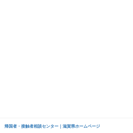
歯科医師・スタッフからの飛沫防止、歯科医師・スタッフへの感
染予防のため、現在はカウンセリング時・治療の説明時もマスク
を外さずお話をさせていただきます。
尚、次の症状がある方は、診療をお断りすることがあります。
風邪の症状や
37.5℃
以上の発熱が
4
日以上続いている。
強いだるさ（倦怠感）や息苦しさ（呼吸困難）がある。
風邪の症状や
37.5℃
以上の発熱やせき・息切れがあり、
14
日以内に新型コロナウイルス感染症の流行地域から帰国した
方
風邪の症状や
37.5℃
以上の発熱やせき・息切れがあり、新型
コロナウイルス感染症の患者さんと濃厚な接触があった方
滋賀県「帰国者・接触者相談センター」にご相談下さい
帰国者・接触者相談センター｜滋賀県ホームページ